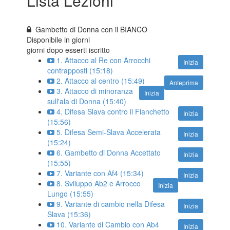
Lista Lezioni
Gambetto di Donna con il BIANCO
Disponibile in
giorni
giorni dopo esserti iscritto
1. Attacco al Re con Arrocchi
Inizia
contrapposti (15:18)
2. Attacco al centro (15:49)
Anteprima
3. Attacco di minoranza
Inizia
sull'ala di Donna (15:40)
4. Difesa Slava contro il Fianchetto
Inizia
(15:56)
5. Difesa Semi-Slava Accelerata
Inizia
(15:24)
6. Gambetto di Donna Accettato
Inizia
(15:55)
7. Variante con Af4 (15:34)
Inizia
8. Sviluppo Ab2 e Arrocco
Inizia
Lungo (15:55)
9. Variante di cambio nella Difesa
Inizia
Slava (15:36)
10. Variante di Cambio con Ab4
Inizia