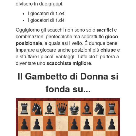
divisero in due gruppi:
I giocatori di 1.e4
I giocatori di 1.d4
Oggigiorno gli scacchi non sono solo
e
sacrifici
combinazioni pirotecniche
ma
soprattutto
gioco
posizionale
, a qualsiasi livello.
É dunque bene
imparare a giocare anche posizioni più
chiuse
e
a sfruttare i piccoli vantaggi. Tutto ciò ti porterà a
diventare uno
scacchista migliore
.
Il Gambetto di Donna si
fonda su...