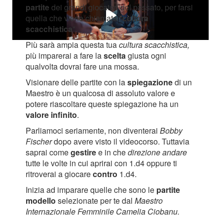
partite
dei grandi giocatori del passato, per farsi
quella che viene chiamata "
cultura
scacchistica
".
Più sarà ampia questa tua
cultura scacchistica,
più imparerai a fare la
scelta
giusta ogni
qualvolta dovrai fare una mossa.
Visionare delle partite con la
spiegazione
di un
Maestro è un qualcosa di assoluto valore e
potere riascoltare queste spiegazione ha un
valore infinito
.
Parliamoci seriamente, non diventerai
Bobby
Fischer
dopo avere visto il videocorso. Tuttavia
saprai come
gestire
e in che
direzione andare
tutte le volte in cui aprirai con 1.d4 oppure ti
ritroverai a giocare
contro
1.d4.
Inizia ad imparare quelle che sono le
partite
modello
selezionate per te dal
Maestro
Internazionale Femminile Camelia Ciobanu.