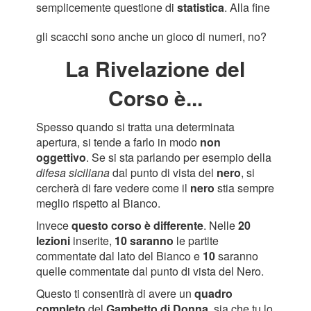
semplicemente questione di
statistica
. Alla fine
gli scacchi sono anche un gioco di numeri, no?
La Rivelazione del
Corso è...
Spesso quando si tratta una determinata
apertura, si tende a farlo in modo
non
oggettivo
. Se si sta parlando per esempio della
difesa siciliana
dal punto di vista del
nero
, si
cercherà di fare vedere come il
nero
stia sempre
meglio rispetto al Bianco.
Invece
questo corso è differente
. Nelle
20
lezioni
inserite,
10 saranno
le partite
commentate dal lato del Bianco e
10
saranno
quelle commentate dal punto di vista del Nero.
Questo ti consentirà di avere un
quadro
completo
del
Gambetto di Donna
, sia che tu lo