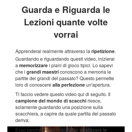
Guarda e Riguarda le
Lezioni quante volte
vorrai
Apprenderai realmente attraverso la
ripetizione
.
Guardando e riguardando questi video, inizierai
a
memorizzare
i piani di gioco tipici. Lo sapevi
che i
grandi maestri
conoscono a memoria le
partite dei grandi del passato? Questo permette
loro di conoscere
alla perfezione
un'apertura.
Ti faccio vedere questo video qui di seguito. Il
campione del mondo di scacchi
riesce,
solamente guardando una posizione sulla
scacchiera, a capire da quale partita del passato
deriva:
Ecco perché è così importante
analizzare le