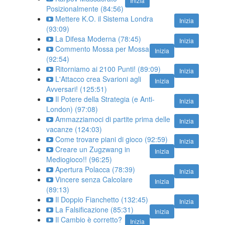
Inizia
Posizionalmente (84:56)
Mettere K.O. il Sistema Londra
Inizia
(93:09)
La Difesa Moderna (78:45)
Inizia
Commento Mossa per Mossa
Inizia
(92:54)
Ritorniamo ai 2100 Punti! (89:09)
Inizia
L'Attacco crea Svarioni agli
Inizia
Avversari! (125:51)
Il Potere della Strategia (e Anti-
Inizia
London) (97:08)
Ammazziamoci di partite prima delle
Inizia
vacanze (124:03)
Come trovare piani di gioco (92:59)
Inizia
Creare un Zugzwang in
Inizia
Mediogioco!! (96:25)
Apertura Polacca (78:39)
Inizia
Vincere senza Calcolare
Inizia
(89:13)
Il Doppio Fianchetto (132:45)
Inizia
La Falsificazione (85:31)
Inizia
Il Cambio è corretto?
Inizia