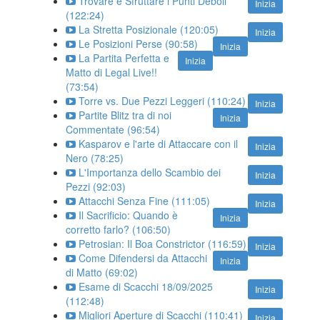
Trovare e Sfruttare i Punti Deboli
Inizia
(122:24)
La Stretta Posizionale (120:05)
Inizia
Le Posizioni Perse (90:58)
Inizia
La Partita Perfetta e
Inizia
Matto di Legal Live!!
(73:54)
Torre vs. Due Pezzi Leggeri (110:24)
Inizia
Partite Blitz tra di noi
Inizia
Commentate (96:54)
Kasparov e l'arte di Attaccare con il
Inizia
Nero (78:25)
L'Importanza dello Scambio dei
Inizia
Pezzi (92:03)
Attacchi Senza Fine (111:05)
Inizia
Il Sacrificio: Quando è
Inizia
corretto farlo? (106:50)
Petrosian: Il Boa Constrictor (116:59)
Inizia
Come Difendersi da Attacchi
Inizia
di Matto (69:02)
Esame di Scacchi 18/09/2025
Inizia
(112:48)
Migliori Aperture di Scacchi (110:41)
Inizia