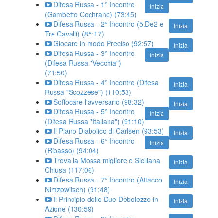
Difesa Russa - 1° Incontro
Inizia
(Gambetto Cochrane) (73:45)
Difesa Russa - 2° Incontro (5.De2 e
Inizia
Tre Cavalli) (85:17)
Giocare in modo Preciso (92:57)
Inizia
Difesa Russa - 3° Incontro
Inizia
(Difesa Russa "Vecchia")
(71:50)
Difesa Russa - 4° Incontro (Difesa
Inizia
Russa "Scozzese") (110:53)
Soffocare l'avversario (98:32)
Inizia
Difesa Russa - 5° Incontro
Inizia
(Difesa Russa "Italiana") (91:10)
Il Piano Diabolico di Carlsen (93:53)
Inizia
Difesa Russa - 6° Incontro
Inizia
(Ripasso) (94:04)
Trova la Mossa migliore e Siciliana
Inizia
Chiusa (117:06)
Difesa Russa - 7° Incontro (Attacco
Inizia
Nimzowitsch) (91:48)
Il Principio delle Due Debolezze in
Inizia
Azione (130:59)