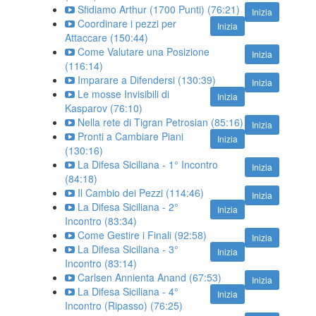
Sfidiamo Arthur (1700 Punti) (76:21)
Inizia
Coordinare i pezzi per
Inizia
Attaccare (150:44)
Come Valutare una Posizione
Inizia
(116:14)
Imparare a Difendersi (130:39)
Inizia
Le mosse Invisibili di
Inizia
Kasparov (76:10)
Nella rete di Tigran Petrosian (85:16)
Inizia
Pronti a Cambiare Piani
Inizia
(130:16)
La Difesa Siciliana - 1° Incontro
Inizia
(84:18)
Il Cambio dei Pezzi (114:46)
Inizia
La Difesa Siciliana - 2°
Inizia
Incontro (83:34)
Come Gestire i Finali (92:58)
Inizia
La Difesa Siciliana - 3°
Inizia
Incontro (83:14)
Carlsen Annienta Anand (67:53)
Inizia
La Difesa Siciliana - 4°
Inizia
Incontro (Ripasso) (76:25)