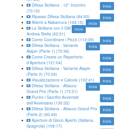
Difesa Siciliana - 12° Incontro
Inizia
(70:10)
Ripasso Difesa Siciliana (84:50)
Inizia
Attenti a Nakamura (104:15)
Inizia
La Siciliana con il GM
Inizia
Andrea Stella (62:51)
Come Coordinare i Pezzi (113:09)
Inizia
Difesa Siciliana - Variante
Inizia
Alapin (Parte 1) (70:36)
Come Creare un Repertorio
Inizia
d'Apertura (121:04)
Difesa Siciliana - Variante Alapin
Inizia
(Parte 2) (70:24)
Visualizzazione e Calcolo (102:41)
Inizia
Difesa Siciliana - Attacco
Inizia
Grand Prix (Parte 1) (73:21)
Punire i Sacrifici Avventati
Inizia
dell'Avversario (130:32)
Difesa Siciliana - Attacco Grand Prix
Inizia
(Parte 2) (60:49)
Aperture di Gioco Aperto (Italiana,
Inizia
Spagnola) (109:17)