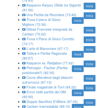
(74:43)
Kasparov-Karpov (Sfida tra Giganti)
Inizia
(81:00)
Una Partita da Ricordare (73:49)
Inizia
Trova il piano di Gioco
Inizia
Migliore (72:36)
Difesa Francese insegnata da
Inizia
Carlsen (75:22)
Trova il Piano di Gioco Corretto
Inizia
(74:17)
L'arte di Manovrare (67:17)
Inizia
Tattica e Partite Ragionate
Inizia
(80:57)
Kasparov vs. Radjabov (77:42)
Inizia
Petrosjan - Fischer (Partita
Inizia
posizionale!!) (82:30)
Come difendersi dagli attacchi
Inizia
sull'arrocco (87:13)
Finale magistrale di Torri (64:22)
Inizia
Errori nelle partite dei GM
Inizia
(80:55)
Doppio Sacrificio D'Alfiere (87:05)
Inizia
Carlsen Inarrestabile (89:10)
Inizia