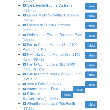
(77:52)
Sai Difenderti come Carlsen?
Inizia
(126:45)
La mia Migliore Partita di Scacchi
Inizia
(89:07)
Esercizi di Tattica Complessi
Inizia
(120:33)
Sfida contro Fatima (Bot 2000 Punti)
Inizia
(68:46)
Partita Contro Manuel (Bot 2100
Inizia
Punti) (114:54)
Rivincita Contro Manuel (Bot 2100
Inizia
Punti) (86:42)
Partita Contro Oscar (Bot 2100
Inizia
Punti) (84:20)
Partita Contro Nora (Bot 2200 Punti)
Inizia
(121:15)
Vero o Falso? (75:37)
Inizia
Attaccare con i Pezzi (67:20)
Inizia
Difficoltà
Inizia
Scacchistiche (110:03)
Affrontiamo Jonas (1700 Punti)
Inizia
(67:31)