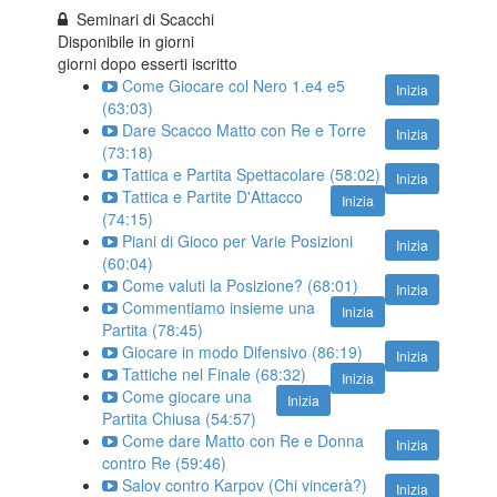
Seminari di Scacchi
Disponibile in
giorni
giorni dopo esserti iscritto
Come Giocare col Nero 1.e4 e5
Inizia
(63:03)
Dare Scacco Matto con Re e Torre
Inizia
(73:18)
Tattica e Partita Spettacolare (58:02)
Inizia
Tattica e Partite D'Attacco
Inizia
(74:15)
Piani di Gioco per Varie Posizioni
Inizia
(60:04)
Come valuti la Posizione? (68:01)
Inizia
Commentiamo insieme una
Inizia
Partita (78:45)
Giocare in modo Difensivo (86:19)
Inizia
Tattiche nel Finale (68:32)
Inizia
Come giocare una
Inizia
Partita Chiusa (54:57)
Come dare Matto con Re e Donna
Inizia
contro Re (59:46)
Salov contro Karpov (Chi vincerà?)
Inizia