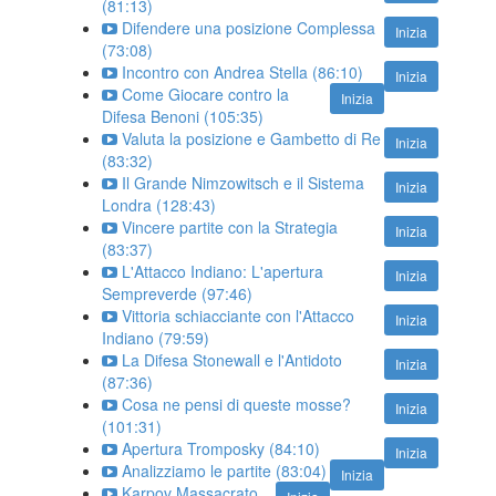
(81:13)
Difendere una posizione Complessa
Inizia
(73:08)
Incontro con Andrea Stella (86:10)
Inizia
Come Giocare contro la
Inizia
Difesa Benoni (105:35)
Valuta la posizione e Gambetto di Re
Inizia
(83:32)
Il Grande Nimzowitsch e il Sistema
Inizia
Londra (128:43)
Vincere partite con la Strategia
Inizia
(83:37)
L'Attacco Indiano: L'apertura
Inizia
Sempreverde (97:46)
Vittoria schiacciante con l'Attacco
Inizia
Indiano (79:59)
La Difesa Stonewall e l'Antidoto
Inizia
(87:36)
Cosa ne pensi di queste mosse?
Inizia
(101:31)
Apertura Tromposky (84:10)
Inizia
Analizziamo le partite (83:04)
Inizia
Karpov Massacrato