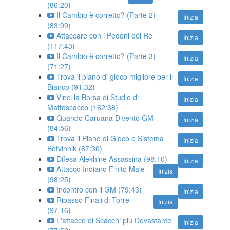
(86:20)
Il Cambio è corretto? (Parte 2)
Inizia
(83:09)
Attaccare con i Pedoni del Re
Inizia
(117:43)
Il Cambio è corretto? (Parte 3)
Inizia
(71:27)
Trova il piano di gioco migliore per il
Inizia
Bianco (91:32)
Vinci la Borsa di Studio di
Inizia
Mattoscacco (162:38)
Quando Caruana Diventò GM
Inizia
(84:56)
Trova il Piano di Gioco e Sistema
Inizia
Botvinnik (87:30)
Difesa Alekhine Assassina (98:10)
Inizia
Attacco Indiano Finito Male
Inizia
(98:25)
Incontro con il GM (79:43)
Inizia
Ripasso Finali di Torre
Inizia
(97:16)
L'attacco di Scacchi più Devastante
Inizia