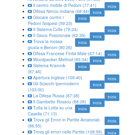
Il centro mobile di Pedoni (77:41)
Inizia
Difesa Nimzo-Indiana (68:44)
Inizia
Giocare contro i
Inizia
Pedoni Sospesi (59:23)
Il Sistema Colle (79:24)
Inizia
Il Gioco Posizionale (62:39)
Inizia
Trova la mossa
Inizia
giusta e Benoni (80:26)
Difesa Francese Finita Male (67:14)
Inizia
Woodpecker Method (83:34)
Inizia
Sistema Kramnik
Inizia
(87:46)
Apertura Inglese (109:40)
Inizia
Gli Scacchi Ipermoderni
Inizia
(103:00)
La Difesa Russa (87:38)
Inizia
Il Gambetto Rossou (88:28)
Inizia
Tutta la Lotta su una
Inizia
Casella (71:13)
Trova gli Errori in Partite Amatoriali
Inizia
(86:55)
Trova gli errori nelle Partite (108:58)
Inizia