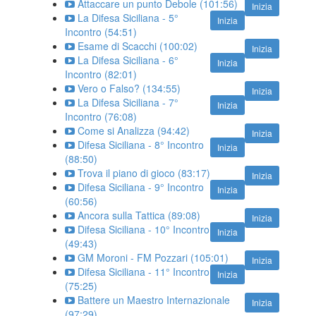
Attaccare un punto Debole (101:56)
Inizia
La Difesa Siciliana - 5°
Inizia
Incontro (54:51)
Esame di Scacchi (100:02)
Inizia
La Difesa Siciliana - 6°
Inizia
Incontro (82:01)
Vero o Falso? (134:55)
Inizia
La Difesa Siciliana - 7°
Inizia
Incontro (76:08)
Come si Analizza (94:42)
Inizia
Difesa Siciliana - 8° Incontro
Inizia
(88:50)
Trova il piano di gioco (83:17)
Inizia
Difesa Siciliana - 9° Incontro
Inizia
(60:56)
Ancora sulla Tattica (89:08)
Inizia
Difesa Siciliana - 10° Incontro
Inizia
(49:43)
GM Moroni - FM Pozzari (105:01)
Inizia
Difesa Siciliana - 11° Incontro
Inizia
(75:25)
Battere un Maestro Internazionale
Inizia
(97:29)