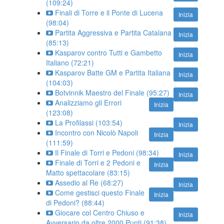
(109:24)
Finali di Torre e il Ponte di Lucena
Inizia
(98:04)
Partita Aggressiva e Partita Catalana
Inizia
(85:13)
Kasparov contro Tutti e Gambetto
Inizia
Italiano (72:21)
Kasparov Batte GM e Partita Italiana
Inizia
(104:03)
Botvinnik Maestro del Finale (95:27)
Inizia
Analizziamo gli Errori
Inizia
(123:08)
La Profilassi (103:54)
Inizia
Incontro con Nicolò Napoli
Inizia
(111:59)
Il Finale di Torri e Pedoni (98:34)
Inizia
Finale di Torri e 2 Pedoni e
Inizia
Matto spettacolare (83:15)
Assedio al Re (68:27)
Inizia
Come gestisci questo Finale
Inizia
di Pedoni? (88:44)
Giocare col Centro Chiuso e
Inizia
Avversario da oltre 2000 Punti (91:38)