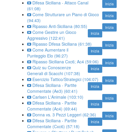
Difesa Siciliana - Attaco Canal
Inizia
(61:08)
Come Strutturare un Piano di Gioco
Inizia
(94:43)
Ripasso Anti-Siciliana (80:55)
Inizia
Come Gestire un Gioco
Inizia
Aggressivo (122:41)
Ripasso Difesa Siciliana (61:38)
Inizia
Come Aumentare il
Inizia
Punteggio Elo (96:27)
Ripasso Siciliana Cxc6; Ac4 (59:06)
Inizia
Quiz su Conoscenze
Inizia
Generali di Scacchi (107:38)
Esercizio Tattico/Strategici (106:07)
Inizia
Difesa Siciliana - Partite
Inizia
Commentate (Ae3) (60:41)
Carlsen L'Animale (103:10)
Inizia
Difesa Siciliana - Partite
Inizia
Commentate (Ac4) (69:44)
Donna vs. 3 Pezzi Leggeri (62:36)
Inizia
Difesa Siciliana - Partite
Inizia
Commentate (Cxc6) (57:18)