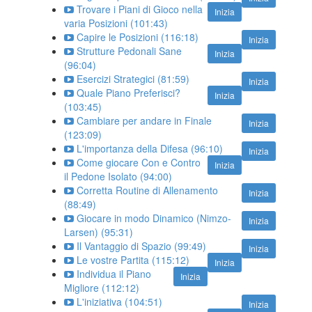
Trovare i Piani di Gioco nella
Inizia
varia Posizioni (101:43)
Capire le Posizioni (116:18)
Inizia
Strutture Pedonali Sane
Inizia
(96:04)
Esercizi Strategici (81:59)
Inizia
Quale Piano Preferisci?
Inizia
(103:45)
Cambiare per andare in Finale
Inizia
(123:09)
L'importanza della Difesa (96:10)
Inizia
Come giocare Con e Contro
Inizia
il Pedone Isolato (94:00)
Corretta Routine di Allenamento
Inizia
(88:49)
Giocare in modo Dinamico (Nimzo-
Inizia
Larsen) (95:31)
Il Vantaggio di Spazio (99:49)
Inizia
Le vostre Partita (115:12)
Inizia
Individua il Piano
Inizia
Migliore (112:12)
L'iniziativa (104:51)
Inizia