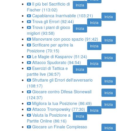
Il più bel Sacrificio di
Inizia
Fischer (113:02)
Capablanca Inarrivabile (103:21)
Inizia
Trova gli Errori (92:44)
Inizia
Trova i piani di gioco
Inizia
migliori (93:58)
Manovrare con poco spazio (91:42)
Inizia
Scrificare per aprire la
Inizia
Posizione (70:15)
Le Magie di Kasparov (51:24)
Inizia
Attacco Spudorato (94:54)
Inizia
Esercizi di Tattica e
Inizia
partite live (36:57)
Sfruttare gli Errori dell'avversario
Inizia
(108:17)
Giocare contro Difesa Stonewall
Inizia
(124:37)
Migliora la tua Posizione (86:49)
Inizia
Attacco Trompowsky (77:30)
Inizia
Valuta la Posizione a
Inizia
Partite Online (86:16)
Giocare un Finale Complesso
Inizia