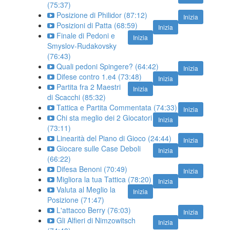
(75:37)
Posizione di Philidor (87:12)
Inizia
Posizioni di Patta (68:59)
Inizia
Finale di Pedoni e
Inizia
Smyslov-Rudakovsky
(76:43)
Quali pedoni Spingere? (64:42)
Inizia
Difese contro 1.e4 (73:48)
Inizia
Partita fra 2 Maestri
Inizia
di Scacchi (85:32)
Tattica e Partita Commentata (74:33)
Inizia
Chi sta meglio dei 2 Giocatori
Inizia
(73:11)
Linearità del Piano di Gioco (24:44)
Inizia
Giocare sulle Case Deboli
Inizia
(66:22)
Difesa Benoni (70:49)
Inizia
Migliora la tua Tattica (78:20)
Inizia
Valuta al Meglio la
Inizia
Posizione (71:47)
L'attacco Berry (76:03)
Inizia
Gli Alfieri di Nimzowitsch
Inizia