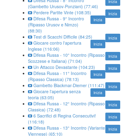
Difesa Russa - 8° Incontro
Inizia
(Gambetto Urusov-Ponziani) (77:46)
Perdere Partite Vinte (108:35)
Inizia
Difesa Russa - 9° Incontro
Inizia
(Ripasso Urusov e Nimzo)
(88:30)
Test di Scacchi Difficile (84:25)
Inizia
Giocare contro l'apertura
Inizia
Inglese (116:06)
Difesa Russa - 10° Incontro (Ripasso
Inizia
Scozzese e Italiana) (71:04)
Un Attacco Devastante (104:23)
Inizia
Difesa Russa - 11° Incontro
Inizia
(Ripasso Classica) (78:13)
Gambetto Blackmar-Diemer (111:47)
Inizia
Giocare l'apertura senza
Inizia
teoria (63:05)
Difesa Russa - 12° Incontro (Ripasso
Inizia
Classica) (72:48)
6 Sacrifici di Regina Consecutivi!
Inizia
(116:18)
Difesa Russa - 13° Incontro (Variante
Inizia
Viennese) (65:10)