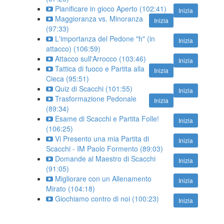
Pianificare in gioco Aperto (102:41)
Inizia
Maggioranza vs. Minoranza
Inizia
(97:33)
L'importanza del Pedone "h" (in
Inizia
attacco) (106:59)
Attacco sull'Arrocco (103:46)
Inizia
Tattica di fuoco e Partita alla
Inizia
Cieca (95:51)
Quiz di Scacchi (101:55)
Inizia
Trasformazione Pedonale
Inizia
(89:34)
Esame di Scacchi e Partita Folle!
Inizia
(106:25)
Vi Presento una mia Partita di
Inizia
Scacchi - IM Paolo Formento (89:03)
Domande al Maestro di Scacchi
Inizia
(91:05)
Migliorare con un Allenamento
Inizia
Mirato (104:18)
Giochiamo contro di noi (100:23)
Inizia