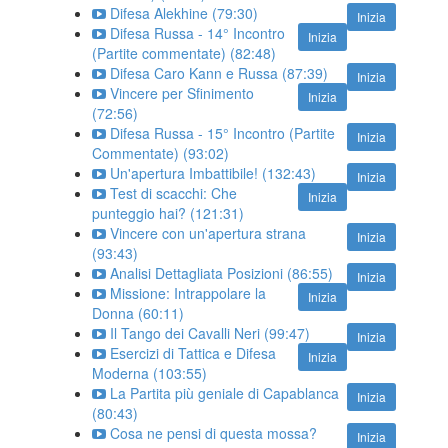
Difesa Alekhine (79:30)
Inizia
Difesa Russa - 14° Incontro
Inizia
(Partite commentate) (82:48)
Difesa Caro Kann e Russa (87:39)
Inizia
Vincere per Sfinimento
Inizia
(72:56)
Difesa Russa - 15° Incontro (Partite
Inizia
Commentate) (93:02)
Un'apertura Imbattibile! (132:43)
Inizia
Test di scacchi: Che
Inizia
punteggio hai? (121:31)
Vincere con un'apertura strana
Inizia
(93:43)
Analisi Dettagliata Posizioni (86:55)
Inizia
Missione: Intrappolare la
Inizia
Donna (60:11)
Il Tango dei Cavalli Neri (99:47)
Inizia
Esercizi di Tattica e Difesa
Inizia
Moderna (103:55)
La Partita più geniale di Capablanca
Inizia
(80:43)
Cosa ne pensi di questa mossa?
Inizia