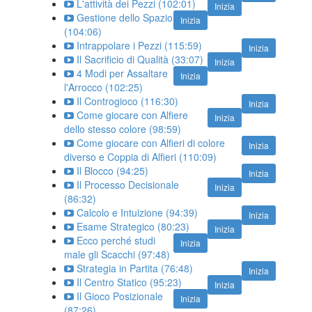
L'attività dei Pezzi (102:01)
Inizia
Gestione dello Spazio
Inizia
(104:06)
Intrappolare i Pezzi (115:59)
Inizia
Il Sacrificio di Qualità (33:07)
Inizia
4 Modi per Assaltare
Inizia
l'Arrocco (102:25)
Il Controgioco (116:30)
Inizia
Come giocare con Alfiere
Inizia
dello stesso colore (98:59)
Come giocare con Alfieri di colore
Inizia
diverso e Coppia di Alfieri (110:09)
Il Blocco (94:25)
Inizia
Il Processo Decisionale
Inizia
(86:32)
Calcolo e Intuizione (94:39)
Inizia
Esame Strategico (80:23)
Inizia
Ecco perché studi
Inizia
male gli Scacchi (97:48)
Strategia in Partita (76:48)
Inizia
Il Centro Statico (95:23)
Inizia
Il Gioco Posizionale
Inizia
(87:26)