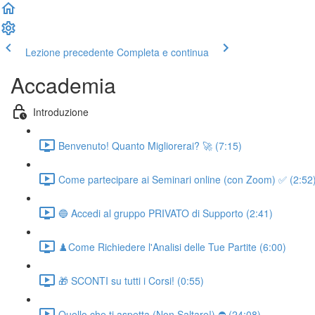
Lezione precedente
Completa e continua
Accademia
Introduzione
Benvenuto! Quanto Migliorerai? 🚀 (7:15)
Come partecipare ai Seminari online (con Zoom) ✅ (2:52
🔵 Accedi al gruppo PRIVATO di Supporto (2:41)
♟️Come Richiedere l'Analisi delle Tue Partite (6:00)
🎁 SCONTI su tutti i Corsi! (0:55)
Quello che ti aspetta (Non Saltare!) ⛔ (24:08)