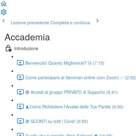
Lezione precedente
Completa e continua
Accademia
Introduzione
Benvenuto! Quanto Migliorerai? 🚀 (7:15)
Come partecipare ai Seminari online (con Zoom) ✅ (2:52
🔵 Accedi al gruppo PRIVATO di Supporto (2:41)
♟️Come Richiedere l'Analisi delle Tue Partite (6:00)
🎁 SCONTI su tutti i Corsi! (0:55)
Quello che ti aspetta (Non Saltare!) ⛔ (24:08)