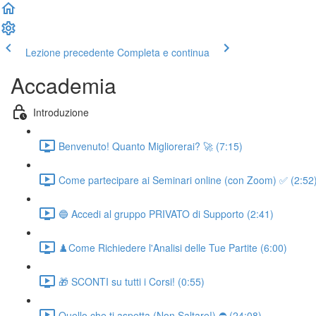
Lezione precedente
Completa e continua
Accademia
Introduzione
Benvenuto! Quanto Migliorerai? 🚀 (7:15)
Come partecipare ai Seminari online (con Zoom) ✅ (2:52
🔵 Accedi al gruppo PRIVATO di Supporto (2:41)
♟️Come Richiedere l'Analisi delle Tue Partite (6:00)
🎁 SCONTI su tutti i Corsi! (0:55)
Quello che ti aspetta (Non Saltare!) ⛔ (24:08)