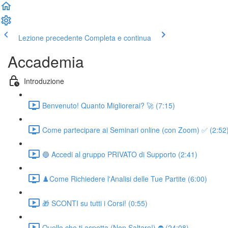
Lezione precedente
Completa e continua
Accademia
Introduzione
Benvenuto! Quanto Migliorerai? 🚀 (7:15)
Come partecipare ai Seminari online (con Zoom) ✅ (2:52
🔵 Accedi al gruppo PRIVATO di Supporto (2:41)
♟️Come Richiedere l'Analisi delle Tue Partite (6:00)
🎁 SCONTI su tutti i Corsi! (0:55)
Quello che ti aspetta (Non Saltare!) ⛔ (24:08)