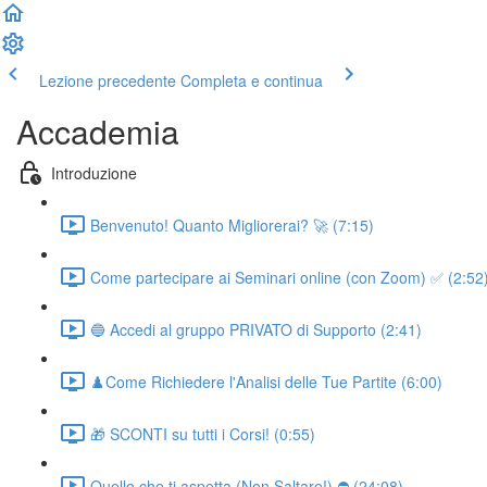
Lezione precedente
Completa e continua
Accademia
Introduzione
Benvenuto! Quanto Migliorerai? 🚀 (7:15)
Come partecipare ai Seminari online (con Zoom) ✅ (2:52
🔵 Accedi al gruppo PRIVATO di Supporto (2:41)
♟️Come Richiedere l'Analisi delle Tue Partite (6:00)
🎁 SCONTI su tutti i Corsi! (0:55)
Quello che ti aspetta (Non Saltare!) ⛔ (24:08)